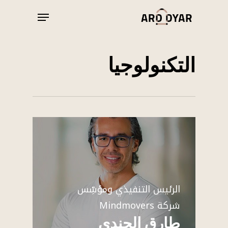
Ski
Menu
t
Close
mai
Menu
conten
التكنولوجيا
الرئيس التنفيذي ومؤسِّس
شركة Mindmovers
طارق الجندي