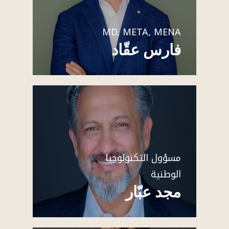
MD, META, MENA
فارس عقّاد
مسؤول التكنولوجيا
الوطنية
مجد عبّار