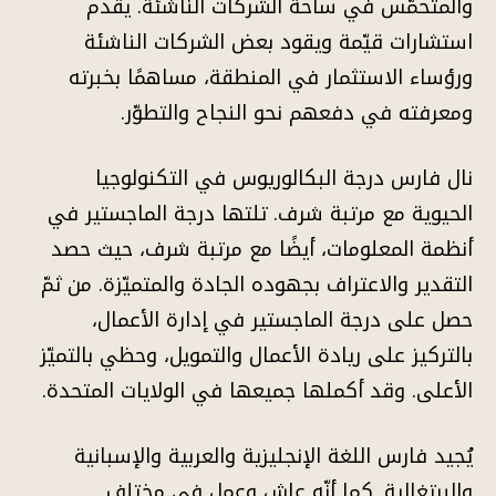
والمتحمّس في ساحة الشركات الناشئة. يقدم
استشارات قيّمة ويقود بعض الشركات الناشئة
ورؤساء الاستثمار في المنطقة، مساهمًا بخبرته
ومعرفته في دفعهم نحو النجاح والتطوّر.
نال فارس درجة البكالوريوس في التكنولوجيا
الحيوية مع مرتبة شرف. تلتها درجة الماجستير في
أنظمة المعلومات، أيضًا مع مرتبة شرف، حيث حصد
التقدير والاعتراف بجهوده الجادة والمتميّزة. من ثمّ
حصل على درجة الماجستير في إدارة الأعمال،
بالتركيز على ريادة الأعمال والتمويل، وحظي بالتميّز
الأعلى. وقد أكملها جميعها في الولايات المتحدة.
يُجيد فارس اللغة الإنجليزية والعربية والإسبانية
والبرتغالية. كما أنّه عاش وعمل في مختلف