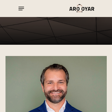
Ski
Menu
t
Close
mai
Menu
conten