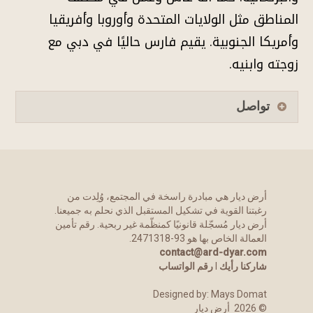
المناطق مثل الولايات المتحدة وأوروبا وأفريقيا
وأمريكا الجنوبية. يقيم فارس حاليًا في دبي مع
زوجته وابنيه.
تواصل
الجنس
ذكر
أنثى
الاسم
أرض ديار هي مبادرة راسخة في المجتمع، وُلِدت من
رغبتنا القوية في تشكيل المستقبل الذي نحلم به جميعنا.
أرض ديار مُسجّلة قانونيًا كمنظّمة غير ربحية. رقم تأمين
العمالة الخاص بها هو 93-2471318.
اسمك على صفحات التواصل الاجتماعي
contact@ard-dyar.com
شاركنا رأيك
l
رقم الواتساب
Designed by:
Mays Domat
الجنسية
©
2026
أرض ديار