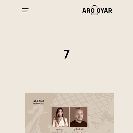
Ski
Menu
t
Close
mai
Menu
conten
7