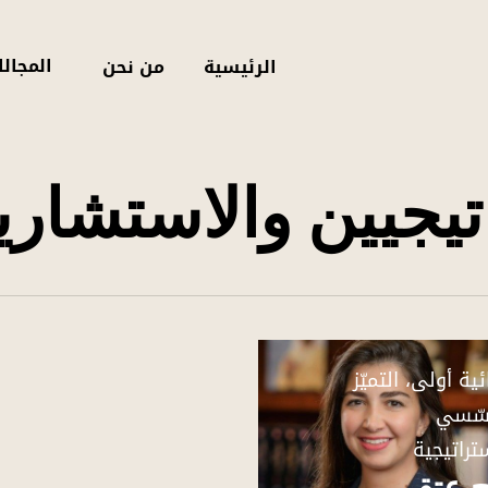
المجال
الرئيسية
من نحن
اتيجيين والاستشاري
ية أولى، التميّز
سّسي
تراتيجية
 عتقي