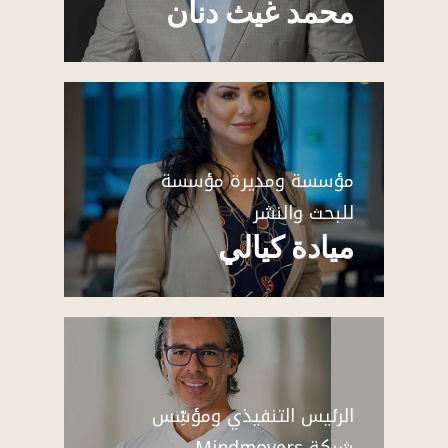
محمد غيث دنان
مؤسسة ومديرة مؤسسة
للبحث والنشر
ميادة كيالي
الرئيس التنفيذي ومؤسِّس
شركة Mindmovers