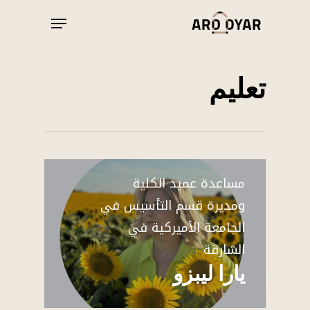
Ski
Menu
t
Close
mai
Menu
conten
تعليم
مساعدة عميد الكلية
ومديرة قسم التأسيس في
الجامعة الأميركية في
الشارقة
يارا ليبزو