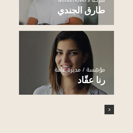
طارق الجندي
مؤسِّسة / مديرة عامة
رنا عقّاد