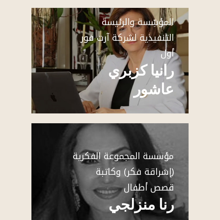
المؤسِّسة والرئيسة
التنفيذية لشركة آرت فور
أول
رانيا كزبري
عاشور
مؤسسة المجموعة الفكرية
(إشراقة فكر) وكاتبة
قصص أطفال
رنا منزلجي