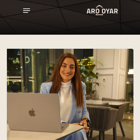
Ski
Menu
t
Close
mai
Menu
conten