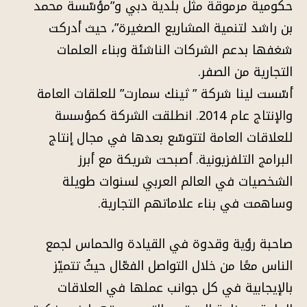
حكومية مرموقة مثل بلدية دبي و”مؤسّسة محمد
بن راشد لتنمية المشاريع الصغيرة”، حيث أدركت
شغفها بدعم الشركات الناشئة وبناء العلمات
التجارية من الصفر.
أسّست لينا شركة ” ثينك سمارت” للعلقات العامة
والإنتاج عام 2014. انطلقت الشركة كمؤسسة
للعلاقات العامة لتتوسّع بعدها في مجال إنتاج
البرامج التلفزيونية. أصبحت شريكة مع أبرز
الشخصيات في العالم العربي لسنوات طويلة
وساهمت في بناء علاماتهم التجارية.
صاحبة رؤية وقدوة في القيادة والحماس لجمع
الناس معًا من خلال التواصل الفعّال حيثُ تتميّز
بالإيجابية في كل جوانب عملها في العلاقات