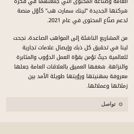
العامة وصناعة المحتوى التي جمعتهما في فكرة
شركتها الجديدة “ثينك سمارت هب” كأوّل منصة
لدعم صنّاع المحتوى في عام 2021.
من المشاريع الناشئة إلى المواهب الصاعدة، نجحت
لينا في تحقيق كل ذبك وإيصال علامات تجارية
للعالمية حيثُ تؤمن بقوّة العمل الدؤوب والمثابرة
والنزاهة. شغفها العميق بالعلاقات العامة جعلها
معروفة بمهنيتها ورؤيتها طويلة الأمد بين
زملائها وعملائها.
تواصل
الجنس
ذكر
أنثى